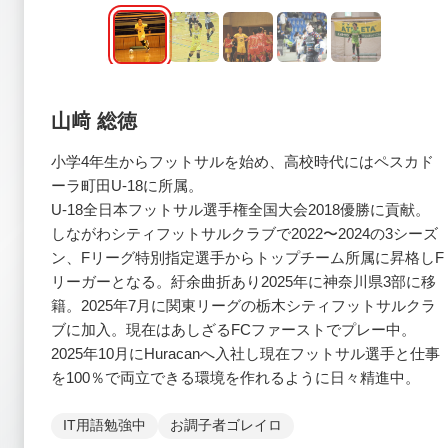
山﨑 総徳
小学4年生からフットサルを始め、高校時代にはペスカド
ーラ町田U-18に所属。
U-18全日本フットサル選手権全国大会2018優勝に貢献。
しながわシティフットサルクラブで2022〜2024の3シーズ
ン、Fリーグ特別指定選手からトップチーム所属に昇格しF
リーガーとなる。紆余曲折あり2025年に神奈川県3部に移
籍。2025年7月に関東リーグの栃木シティフットサルクラ
ブに加入。現在はあしざるFCファーストでプレー中。
2025年10月にHuracanへ入社し現在フットサル選手と仕事
を100％で両立できる環境を作れるように日々精進中。
IT用語勉強中
お調子者ゴレイロ